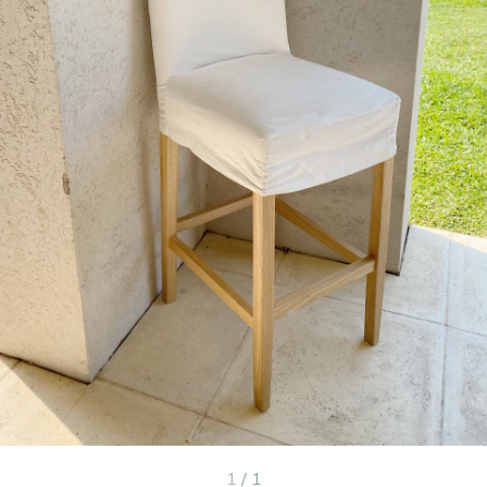
1
/
1